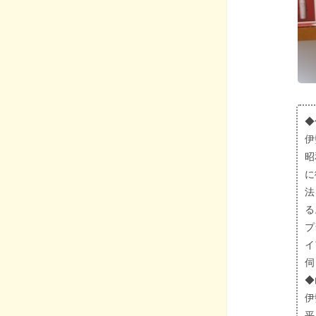
◆
伊
昭
に
法
る
プ
イ
伺
◆
伊
平