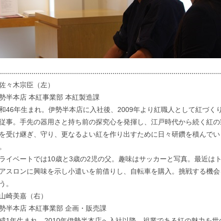
佐々木宗臣（左）
勢半本店 本紅事業部 本紅製造課
和46年生まれ。伊勢半本店に入社後、2009年より紅職人として紅づく
従事。手先の器用さと持ち前の探究心を発揮し、江戸時代から続く紅の
を受け継ぎ、守り、更なるよい紅を作り出すために日々研鑽を積んでい
。
ライベートでは10歳と3歳の2児の父。趣味はサッカーと写真。最近は
アスロンに興味を示し小遣いを前借りし、自転車を購入。挑戦する機会
う。
山崎美嘉（右）
勢半本店 本紅事業部 企画・販売課
成1年生まれ。2010年伊勢半本店へ入社以降、祖業である紅の魅力を世