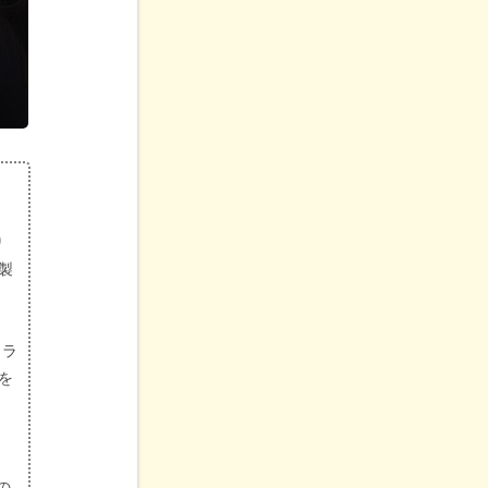
り
製
トラ
を
の