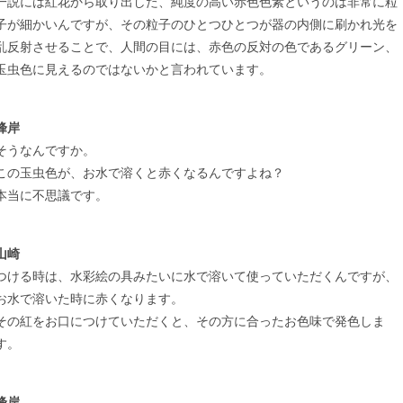
一説には紅花から取り出した、純度の高い赤色色素というのは非常に粒
子が細かいんですが、その粒子のひとつひとつが器の内側に刷かれ光を
乱反射させることで、人間の目には、赤色の反対の色であるグリーン、
玉虫色に見えるのではないかと言われています。
峰岸
そうなんですか。
この玉虫色が、お水で溶くと赤くなるんですよね？
本当に不思議です。
山崎
つける時は、水彩絵の具みたいに水で溶いて使っていただくんですが、
お水で溶いた時に赤くなります。
その紅をお口につけていただくと、その方に合ったお色味で発色しま
す。
峰岸