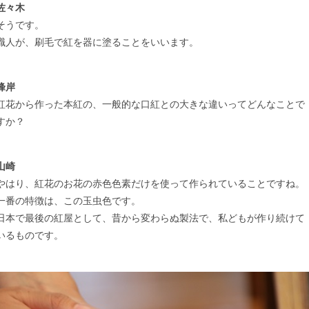
佐々木
そうです。
職人が、刷毛で紅を器に塗ることをいいます。
峰岸
紅花から作った本紅の、一般的な口紅との大きな違いってどんなことで
すか？
山崎
やはり、紅花のお花の赤色色素だけを使って作られていることですね。
一番の特徴は、この玉虫色です。
日本で最後の紅屋として、昔から変わらぬ製法で、私どもが作り続けて
いるものです。