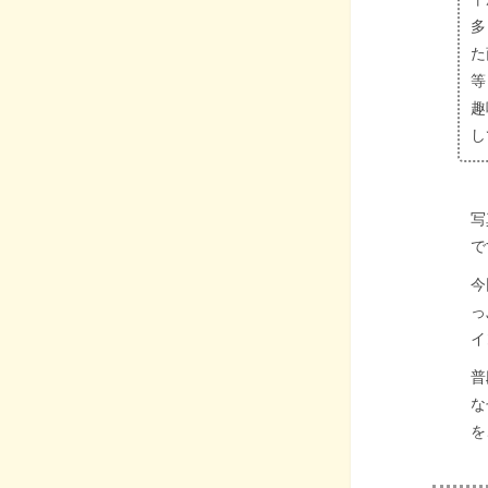
多
た
等
趣
し
写
で
今
っ
イ
普
な
を