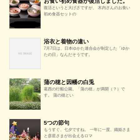
お食い初め食器が復活しました。
復活というと大げさですが、 木内さんのお食い
初め食器セットの
浴衣と着物の違い
7月7日は、日本ゆかた連合会が制定した「ゆか
たの日」なんだそうです。
蒲の穂と因幡の白兎
葛西の行船公園。「蒲の穂」が満開（？）で
す。 蒲の穂とい
5つの節句
もうすぐ、七夕ですね。 一年に一度、織姫さま
と彦星さまが出会えるロマ