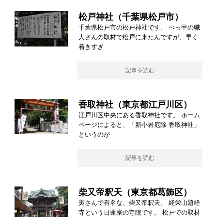
松戸神社（千葉県松戸市）
千葉県松戸市の松戸神社です。 べっ甲の職
人さんの取材で松戸に来たんですが、早く
着きすぎ
記事を読む
香取神社（東京都江戸川区）
江戸川区中央にある香取神社です。 ホーム
ページによると、「新小岩厄除 香取神社」
というのが
記事を読む
柴又帝釈天（東京都葛飾区）
寅さんで有名な、柴又帝釈天。 経栄山題経
寺という日蓮宗の寺院です。 松戸での取材