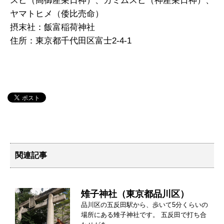
スビ（高御産巣日神）、カミムスビ（神産巣日神）、
ヤマトヒメ（倭比売命）
摂末社：飯富稲荷神社
住所：東京都千代田区富士2-4-1
関連記事
雉子神社（東京都品川区）
品川区の五反田駅から、歩いて5分くらいの
場所にある雉子神社です。 五反田で打ち合