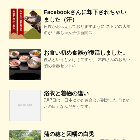
Facebookさんに却下されちゃい
ました（汗）
何度かお伝えしておりますように ストアの店舗
名が「赤ちゃん子供新聞ス
お食い初め食器が復活しました。
復活というと大げさですが、 木内さんのお食い
初め食器セットの
浴衣と着物の違い
7月7日は、日本ゆかた連合会が制定した「ゆか
たの日」なんだそうです。
蒲の穂と因幡の白兎