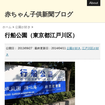
About
赤ちゃん子供新聞ブログ
ホーム
>
公園が好き
>
行船公園（東京都江戸川区）
公開日：
2013/09/27
: 最終更新日：2014/04/11
公園が好き
,
江戸川区が好
き