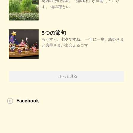
葛西の行船公園。「蒲の穂」が満開（？）で
す。 蒲の穂とい
5つの節句
もうすぐ、七夕ですね。 一年に一度、織姫さま
と彦星さまが出会えるロマ
→もっと見る
Facebook