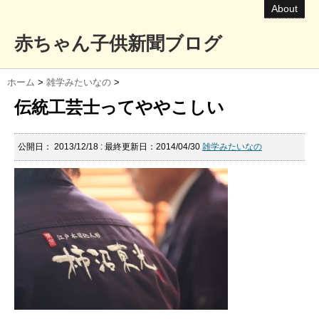
About
赤ちゃん子供新聞ブログ
ホーム
>
雑学みたいなの
>
伝統工芸士ってややこしい
公開日：
2013/12/18
: 最終更新日：2014/04/30
雑学みたいなの