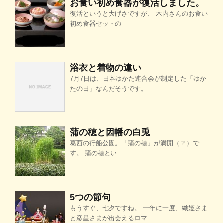
お食い初め食器が復活しました。
復活というと大げさですが、 木内さんのお食い
初め食器セットの
浴衣と着物の違い
7月7日は、日本ゆかた連合会が制定した「ゆか
たの日」なんだそうです。
蒲の穂と因幡の白兎
葛西の行船公園。「蒲の穂」が満開（？）で
す。 蒲の穂とい
5つの節句
もうすぐ、七夕ですね。 一年に一度、織姫さま
と彦星さまが出会えるロマ