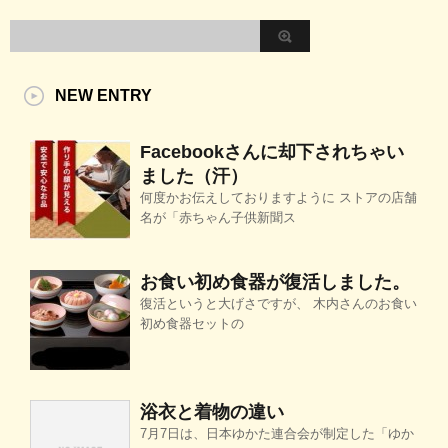
NEW ENTRY
Facebookさんに却下されちゃい
ました（汗）
何度かお伝えしておりますように ストアの店舗
名が「赤ちゃん子供新聞ス
お食い初め食器が復活しました。
復活というと大げさですが、 木内さんのお食い
初め食器セットの
浴衣と着物の違い
7月7日は、日本ゆかた連合会が制定した「ゆか