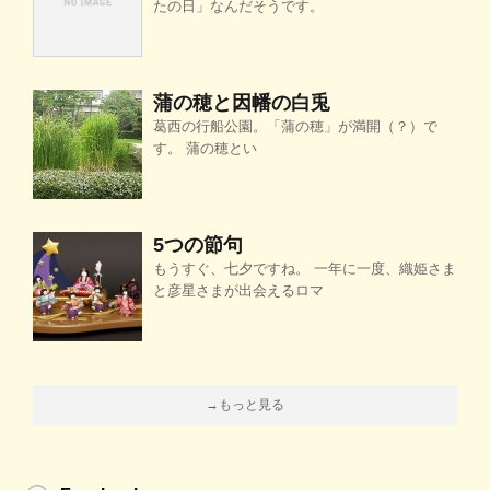
たの日」なんだそうです。
蒲の穂と因幡の白兎
葛西の行船公園。「蒲の穂」が満開（？）で
す。 蒲の穂とい
5つの節句
もうすぐ、七夕ですね。 一年に一度、織姫さま
と彦星さまが出会えるロマ
→もっと見る